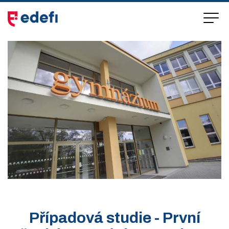
Přejít
k
hlavnímu
obsahu
Případová studie -
První