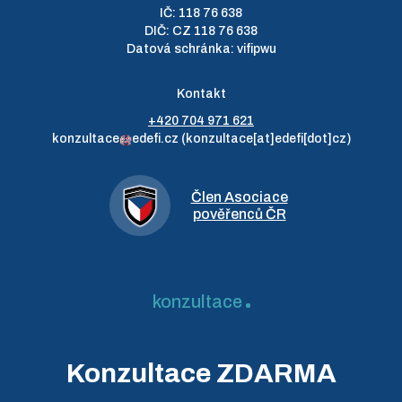
IČ: 118 76 638
DIČ: CZ 118 76 638
Datová schránka: vifipwu
Kontakt
+420 704 971 621
konzultace
edefi
.
cz
(konzultace[at]edefi[dot]cz)
Člen Asociace
pověřenců ČR
konzultace
Konzultace ZDARMA