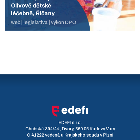
Olivově dětské
léčebně, Říčany
web | legislativa | výkon DPO
EDEFI s.r.o.
Chebská 394/44, Dvory, 360 06 Karlovy Vary
C 41222 vedená u Krajského soudu v Plzni